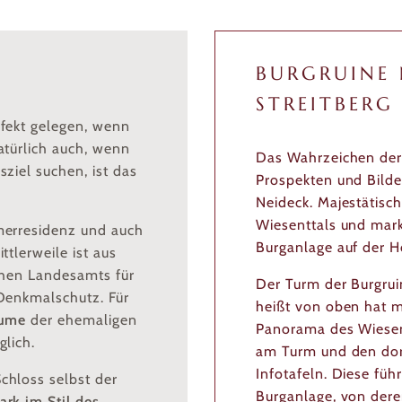
BURGRUINE 
STREITBERG
rfekt gelegen, wenn
atürlich auch, wenn
Das Wahrzeichen de
ziel suchen, ist das
Prospekten und Bilde
Neideck. Majestätisch
Wiesenttals und mark
merresidenz und auch
Burganlage auf der H
tlerweile ist aus
chen Landesamts für
Der Turm der Burgruin
Denkmalschutz. Für
heißt von oben hat m
äume
der ehemaligen
Panorama des Wiesent
lich.
am Turm und den dor
Infotafeln. Diese füh
chloss selbst der
Burganlage, von dere
ark im Stil des