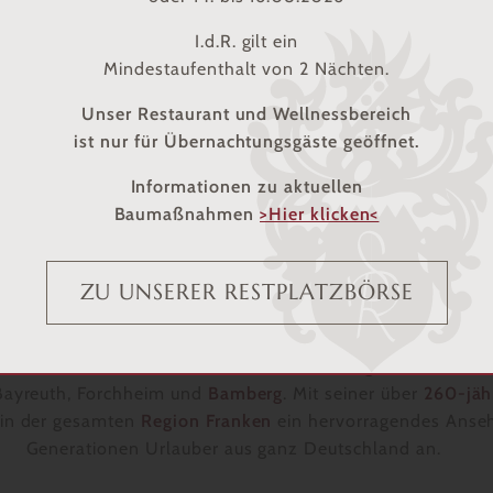
I.d.R. gilt ein
Mindestaufenthalt von 2 Nächten.
Unser Restaurant und Wellnessbereich
ist nur für Übernachtungsgäste geöffnet.
FRÄNKISCH, HERZLICH & FAMILIENGEFÜHRT
Informationen zu aktuellen
Baumaßnahmen
>Hier klicken<
TERNE WELLNESS
NKEN:
SPONSEL-R
ZU UNSERER RESTPLATZBÖRSE
es Landhaus in der Fränkischen Schweiz liegt in bezaubern
 Bayreuth, Forchheim und
Bamberg
. Mit seiner über
260-jäh
 in der gesamten
Region Franken
ein hervorragendes Anseh
Generationen Urlauber aus ganz Deutschland an.