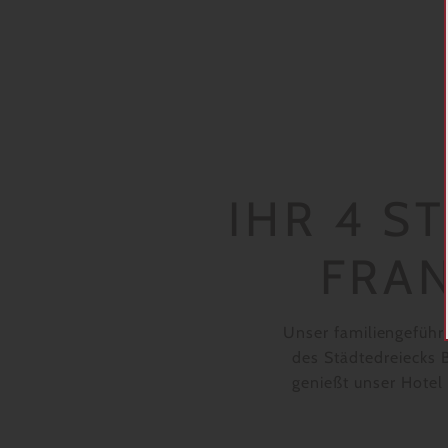
IHR 4 S
FRA
Unser familiengeführt
des Städtedreiecks
genießt unser Hotel