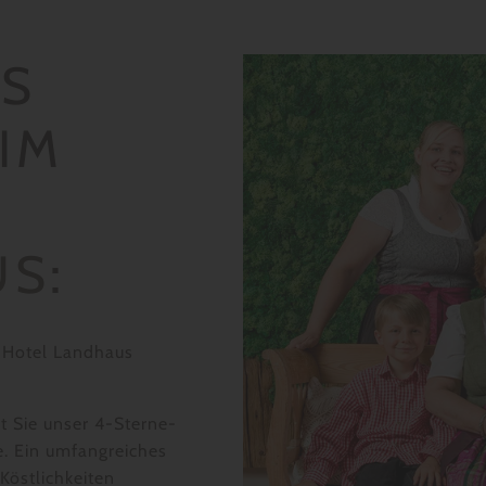
ES
M L
US
:
n Hotel Landhaus
 Sie unser 4-Sterne-
e. Ein umfangreiches
Köstlichkeiten