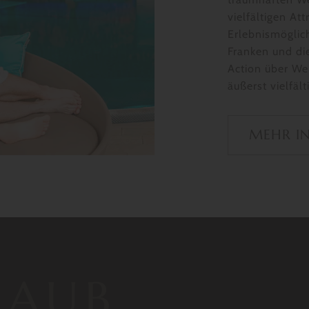
vielfältigen At
Erlebnismöglich
Franken und die
Action über We
äußerst vielfäl
MEHR I
LAUB