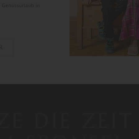
 Genussurlaub in
R
E DIE ZEIT