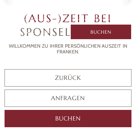
MENÜ
(AUS-)ZEIT BEI
SPONSEL-REGUS
ANFRAGEN
BUCHEN
WILLKOMMEN ZU IHRER PERSÖNLICHEN AUSZEIT IN
FRANKEN.
ZURÜCK
ANFRAGEN
BUCHEN